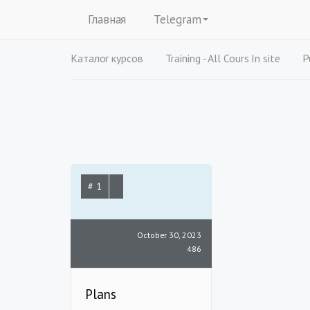
Главная
Telegram
Каталог курсов
Training - All Cours In site
P
# 1
October 30, 2023
486
Plans